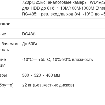
720p@25к/с; аналоговые камеры: WD1@25к
для HDD до 8Тб; 1 10M/100M/1000M Ethern
RS-485; Трев. вход/выход 8/4; -10°C до +
вное
ние
DC48В
ебляемая
До 60Вт.
ость
чие
-10°C— +55°C, 10%-90% влажность
вия
еры
380 × 320 × 480 мм
брутто)
≤2 кг (Без жестких дисков)