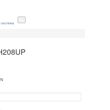
 система
-H208UP
YN