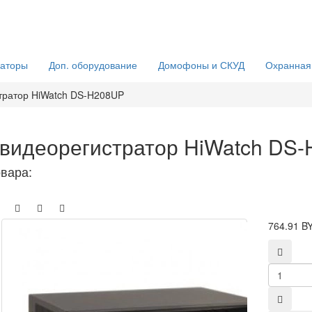
раторы
Доп. оборудование
Домофоны и СКУД
Охранная
тратор HiWatch DS-H208UP
видеорегистратор HiWatch DS
овара:
764.91 B