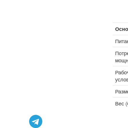
Осно
Пита
Потр
мощн
Рабо
усло
Разм
Вес (