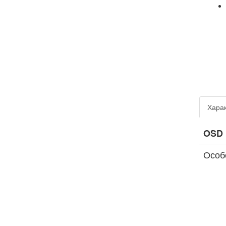
Харак
OSD
Особ