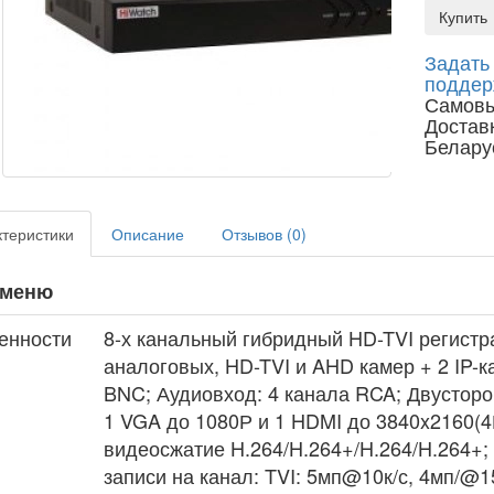
Купить
Задать
поддер
Самовы
Доставк
Белару
теристики
Описание
Отзывов (0)
 меню
енности
8-х канальный гибридный HD-TVI регистр
аналоговых, HD-TVI и AHD камер + 2 IP
BNC; Аудиовход: 4 канала RCA; Двусторо
1 VGA до 1080Р и 1 HDMI до 3840x2160(4
видеосжатие H.264/H.264+/H.264/H.264+;
записи на канал: TVI: 5мп@10к/с, 4мп/@1