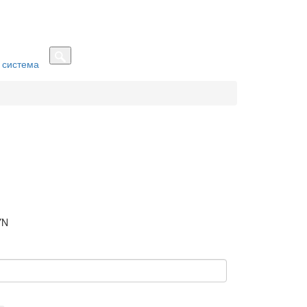
 система
YN