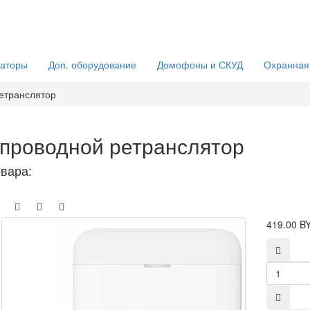
раторы
Доп. оборудование
Домофоны и СКУД
Охранная
етранслятор
проводной ретранслятор
овара:
419.00 B