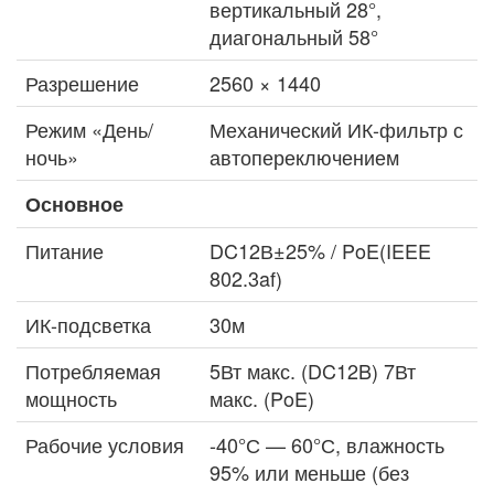
вертикальный 28°,
диагональный 58°
Разрешение
2560 × 1440
Режим «День/
Механический ИК-фильтр с
ночь»
автопереключением
Основное
Питание
DC12В±25% / PoE(IEEE
802.3af)
ИК-подсветка
30м
Потребляемая
5Вт макс. (DC12B) 7Вт
мощность
макс. (PoE)
Рабочие условия
-40°С — 60°С, влажность
95% или меньше (без